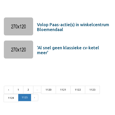
Volop Paas-actie(s) in winkelcentrum
Bloemendaal
'Al snel geen klassieke cv-ketel
meer'
...
‹
1
2
1120
1121
1122
1123
1125
›
1124