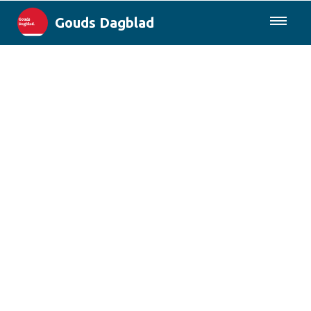
Gouds Dagblad
085-0430577
Lokaal
Maak Gouda Duurzaam
Landelijk
Columns
Sport