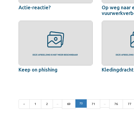
Actie-reactie?
Op weg naar 
vuurwerkverb
Keep on phishing
Kledingdracht
...
70
...
‹
1
2
69
71
76
77