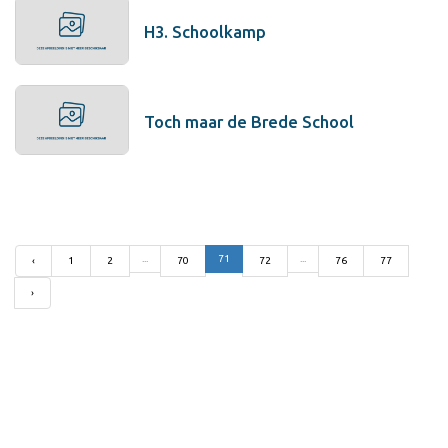
H3. Schoolkamp
Toch maar de Brede School
...
71
...
‹
1
2
70
72
76
77
›