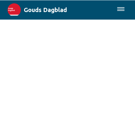
Gouds Dagblad
085-0430577
Lokaal
Maak Gouda Duurzaam
Landelijk
Columns
Sport