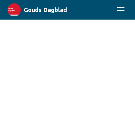
Gouds Dagblad
085-0430577
Lokaal
Maak Gouda Duurzaam
Landelijk
Columns
Sport