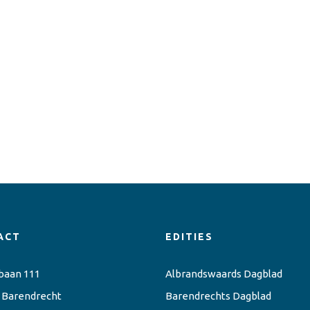
ACT
EDITIES
baan 111
Albrandswaards Dagblad
 Barendrecht
Barendrechts Dagblad