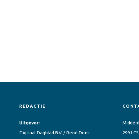
REDACTIE
CONT
Uitgever:
Midden
Digitaal Dagblad B.V. / René Dons
2991 CS