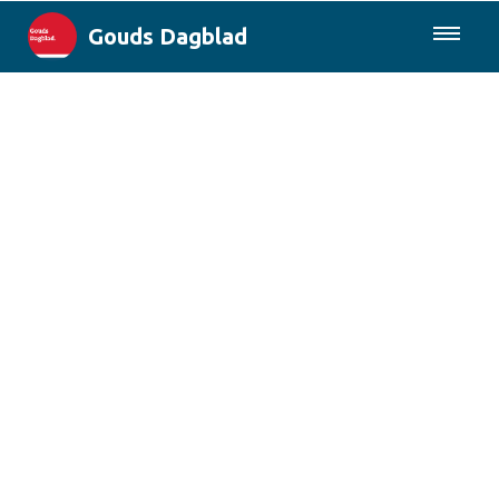
Gouds Dagblad
085-0430577
Lokaal
Maak Gouda Duurzaam
Landelijk
Columns
Sport