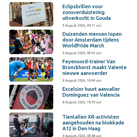
Eclipsbrillen voor
zonsverduistering
uitverkocht in Gouda
9 August 2026, 09:11 uur
Duizenden mensen lopen
door Amsterdam tijdens
WorldPride March
9 August 2026, 08:43 uur
Feyenoord-trainer Van
Bronckhorst maakt Valente
nieuwe aanvoerder
8 August 2026, 18:40 uur
Excelsior huurt aanvaller
Domínguez van Valencia
8 August 2026, 18:39 uur
Tientallen XR-activisten
aangehouden na blokkade
A12 in Den Haag
9 August 2026, 08:48 uur