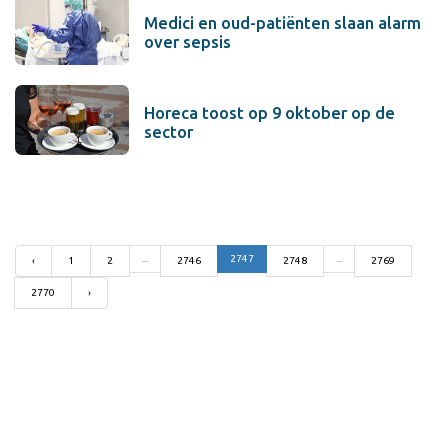
Medici en oud-patiënten slaan alarm
over sepsis
Horeca toost op 9 oktober op de
sector
...
2747
...
‹
1
2
2746
2748
2769
2770
›