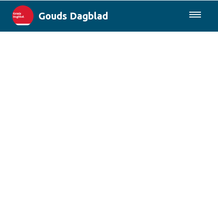
Gouds Dagblad
085-0430577
Lokaal
Maak Gouda Duurzaam
Landelijk
Columns
Sport