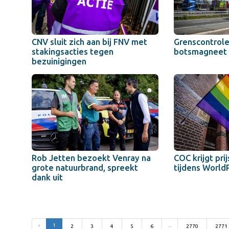
CNV sluit zich aan bij FNV met
Grenscontrole
stakingsacties tegen
botsmagneet
bezuinigingen
Rob Jetten bezoekt Venray na
COC krijgt pri
grote natuurbrand, spreekt
tijdens World
dank uit
‹
1
...
2
3
4
5
6
2770
2771