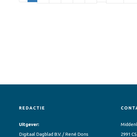
REDACTIE
CONT
Uitgever:
Midden
Digitaal Dagblad B.V. / René Dons
2991 CS