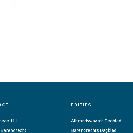
ACT
EDITIES
baan 111
Albrandswaards Dagblad
 Barendrecht
Barendrechts Dagblad