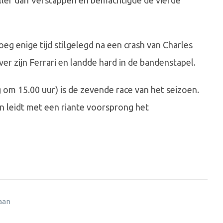
eller dan Verstappen en bemachtigde de vierde
oeg enige tijd stilgelegd na een crash van Charles
er zijn Ferrari en landde hard in de bandenstapel.
om 15.00 uur) is de zevende race van het seizoen.
en leidt met een riante voorsprong het
 aan