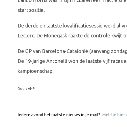
Lando Norris was in zijn McLaren een fractie sn
startpositie.
De derde en laatste kwalificatiesessie werd al vr
Leclerc. De Monegask raakte de controle kwijt ov
De GP van Barcelona-Catalonië (aanvang zondag 
De 19-jarige Antonelli won de laatste vijf races 
kampioenschap.
Door: ANP
Iedere avond het laatste nieuws in je mail?
Meld je hier