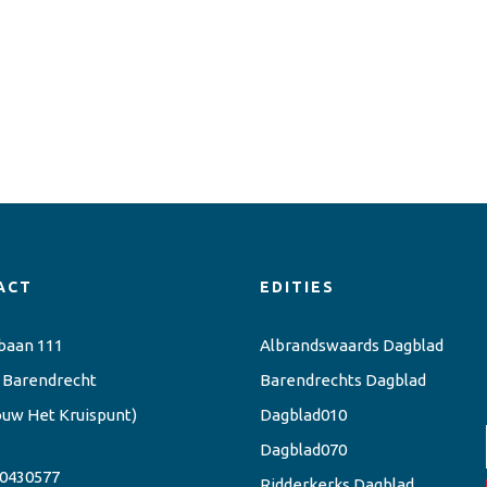
ACT
EDITIES
baan 111
Albrandswaards Dagblad
 Barendrecht
Barendrechts Dagblad
ouw Het Kruispunt)
Dagblad010
Dagblad070
0430577
Ridderkerks Dagblad