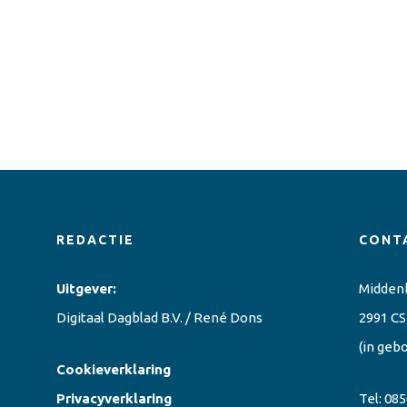
REDACTIE
CONT
Uitgever:
Midden
Digitaal Dagblad B.V. / René Dons
2991 CS
(in geb
Cookieverklaring
Privacyverklaring
Tel:
085