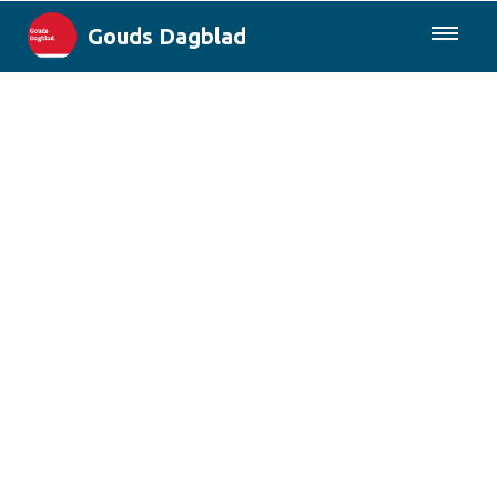
Gouds Dagblad
085-0430577
Lokaal
Maak Gouda Duurzaam
Landelijk
Columns
Sport