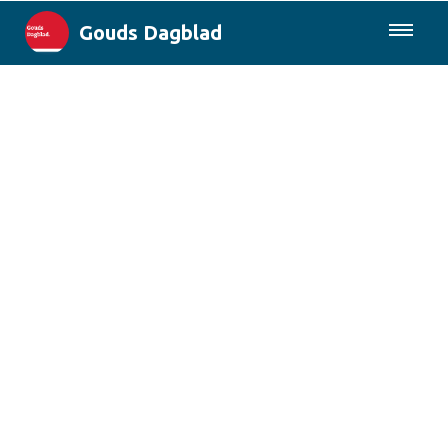
Gouds Dagblad
085-0430577
Lokaal
Maak Gouda Duurzaam
Landelijk
Columns
Sport