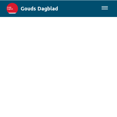
Gouds Dagblad
085-0430577
Lokaal
Maak Gouda Duurzaam
Landelijk
Columns
Sport