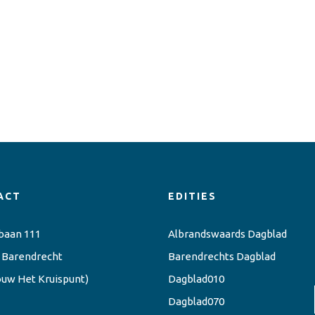
ACT
EDITIES
baan 111
Albrandswaards Dagblad
 Barendrecht
Barendrechts Dagblad
ouw Het Kruispunt)
Dagblad010
Dagblad070