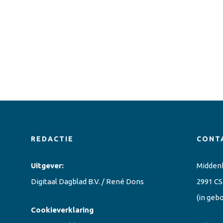
REDACTIE
CONT
Uitgever:
Midden
Digitaal Dagblad B.V. / René Dons
2991 CS
(in geb
Cookieverklaring