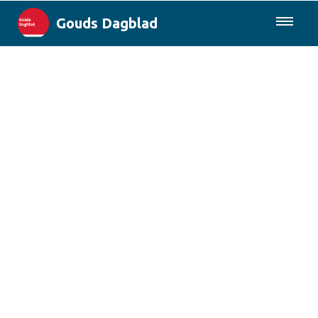
Gouds Dagblad
085-0430577
Lokaal
Maak Gouda Duurzaam
Landelijk
Columns
Sport