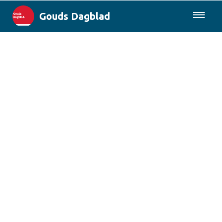
Gouds Dagblad
085-0430577
Lokaal
Maak Gouda Duurzaam
Landelijk
Columns
Sport