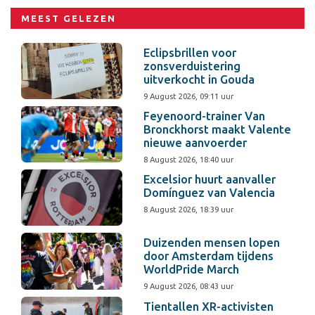
MEEST GELEZEN
Eclipsbrillen voor
zonsverduistering
uitverkocht in Gouda
9 August 2026, 09:11 uur
Feyenoord-trainer Van
Bronckhorst maakt Valente
nieuwe aanvoerder
8 August 2026, 18:40 uur
Excelsior huurt aanvaller
Domínguez van Valencia
8 August 2026, 18:39 uur
Duizenden mensen lopen
door Amsterdam tijdens
WorldPride March
9 August 2026, 08:43 uur
Tientallen XR-activisten