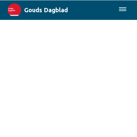
Gouds Dagblad
085-0430577
Lokaal
Maak Gouda Duurzaam
Landelijk
Columns
Sport