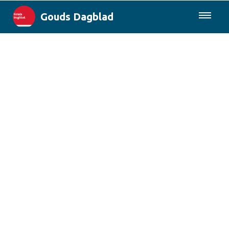
Gouds Dagblad
085-0430577
Lokaal
Maak Gouda Duurzaam
Landelijk
Columns
Sport