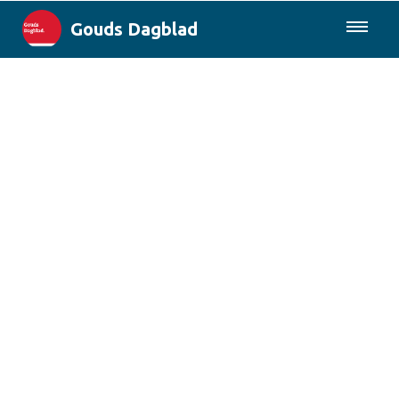
Gouds Dagblad
085-0430577
Lokaal
Maak Gouda Duurzaam
Landelijk
Columns
Sport