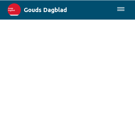
Gouds Dagblad
085-0430577
Lokaal
Maak Gouda Duurzaam
Landelijk
Columns
Sport