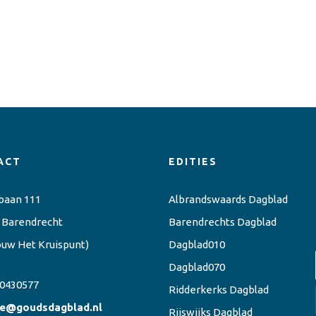
ACT
EDITIES
baan 111
Albrandswaards Dagblad
 Barendrecht
Barendrechts Dagblad
ouw Het Kruispunt)
Dagblad010
Dagblad070
0430577
Ridderkerks Dagblad
ie@goudsdagblad.nl
Rijswijks Dagblad