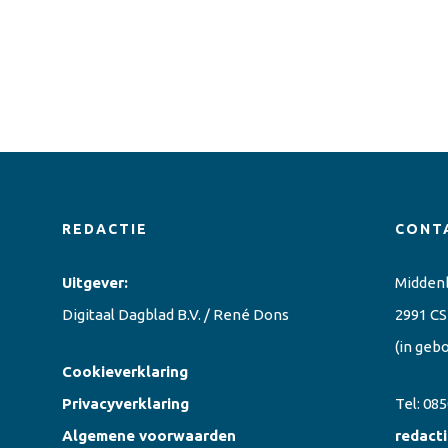
REDACTIE
CONT
Uitgever:
Midden
Digitaal Dagblad B.V. / René Dons
2991 CS
(in geb
Cookieverklaring
Privacyverklaring
Tel:
085
Algemene voorwaarden
redact