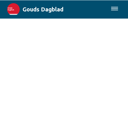
Gouds Dagblad
085-0430577
Lokaal
Maak Gouda Duurzaam
Landelijk
Columns
Sport