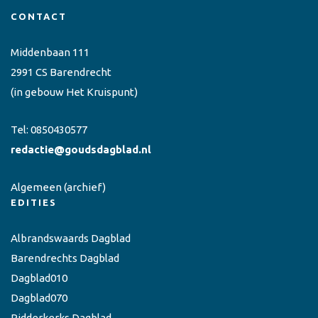
CONTACT
Middenbaan 111
2991 CS Barendrecht
(in gebouw Het Kruispunt)
Tel:
0850430577
redactie@goudsdagblad.nl
Algemeen
(archief)
EDITIES
Albrandswaards Dagblad
Barendrechts Dagblad
Dagblad010
Dagblad070
Ridderkerks Dagblad