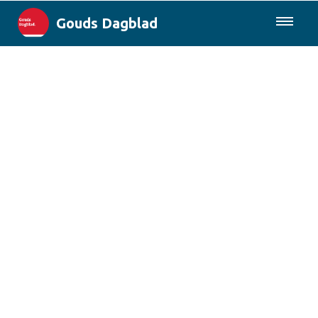
Gouds Dagblad
085-0430577
Lokaal
Maak Gouda Duurzaam
Landelijk
Columns
Sport