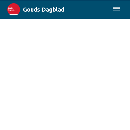
Gouds Dagblad
085-0430577
Lokaal
Maak Gouda Duurzaam
Landelijk
Columns
Sport