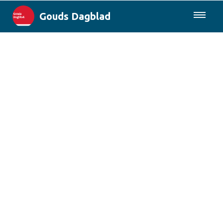
Gouds Dagblad
085-0430577
Lokaal
Maak Gouda Duurzaam
Landelijk
Columns
Sport