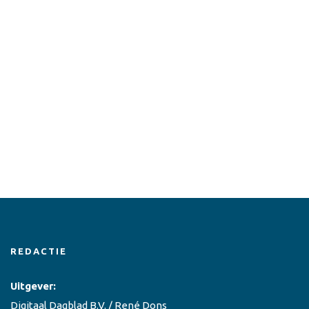
REDACTIE
Uitgever:
Digitaal Dagblad B.V. / René Dons