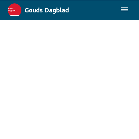
Gouds Dagblad
085-0430577
Lokaal
Maak Gouda Duurzaam
Landelijk
Columns
Sport