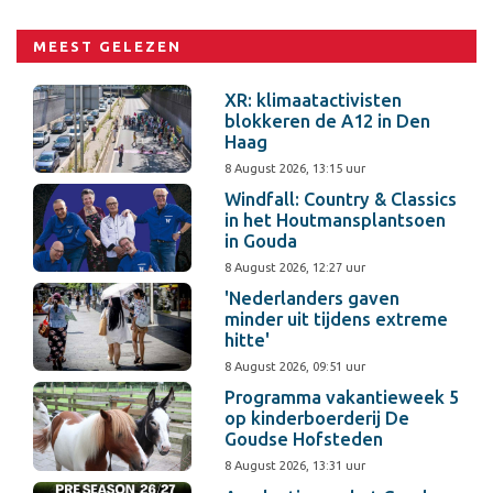
MEEST GELEZEN
XR: klimaatactivisten
blokkeren de A12 in Den
Haag
8 August 2026, 13:15 uur
Windfall: Country & Classics
in het Houtmansplantsoen
in Gouda
8 August 2026, 12:27 uur
'Nederlanders gaven
minder uit tijdens extreme
hitte'
8 August 2026, 09:51 uur
Programma vakantieweek 5
op kinderboerderij De
Goudse Hofsteden
8 August 2026, 13:31 uur