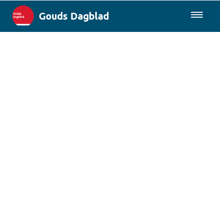
Gouds Dagblad
085-0430577
Lokaal
Maak Gouda Duurzaam
Landelijk
Columns
Sport