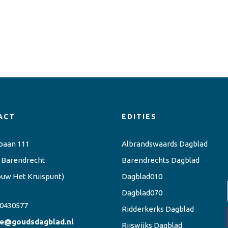
ACT
EDITIES
baan 111
Albrandswaards Dagblad
 Barendrecht
Barendrechts Dagblad
ouw Het Kruispunt)
Dagblad010
Dagblad070
0430577
Ridderkerks Dagblad
ie@goudsdagblad.nl
Rijswijks Dagblad