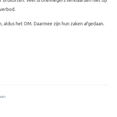
bruiloften. Veel dronevliegers verklaarden niet op
gverbod.
n, aldus het OM. Daarmee zijn hun zaken afgedaan.
 aan