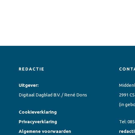
REDACTIE
CONT
Uitgever:
Midden
Digitaal Dagblad B.V. / René Dons
2991 CS
(in geb
Cookieverklaring
Privacyverklaring
Tel:
085
Algemene voorwaarden
redact