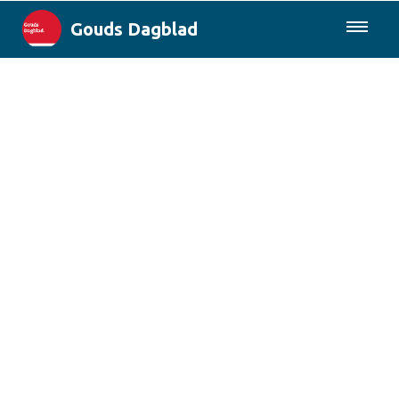
Gouds Dagblad
085-0430577
Lokaal
Maak Gouda Duurzaam
Landelijk
Columns
Sport