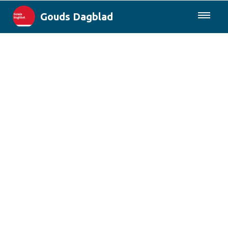
Gouds Dagblad
085-0430577
Lokaal
Maak Gouda Duurzaam
Landelijk
Columns
Sport