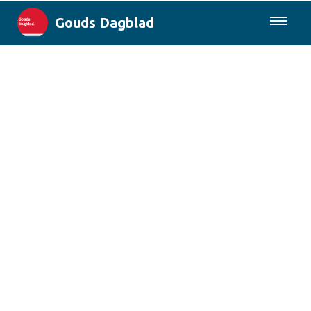
Gouds Dagblad
085-0430577
Lokaal
Maak Gouda Duurzaam
Landelijk
Columns
Sport