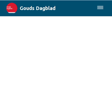
Gouds Dagblad
085-0430577
Lokaal
Maak Gouda Duurzaam
Landelijk
Columns
Sport