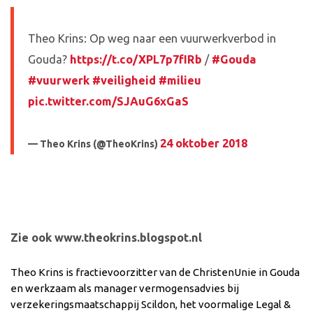
Theo Krins: Op weg naar een vuurwerkverbod in
Gouda?
https://t.co/XPL7p7fIRb
/
#Gouda
#vuurwerk
#veiligheid
#milieu
pic.twitter.com/SJAuG6xGaS
24 oktober 2018
— Theo Krins (@TheoKrins)
Zie ook www.theokrins.blogspot.nl
Theo Krins is fractievoorzitter van de ChristenUnie in Gouda
en werkzaam als manager vermogensadvies bij
verzekeringsmaatschappij Scildon, het voormalige Legal &