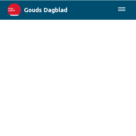
Gouds Dagblad
085-0430577
Lokaal
Maak Gouda Duurzaam
Landelijk
Columns
Sport