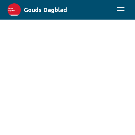
Gouds Dagblad
085-0430577
Lokaal
Maak Gouda Duurzaam
Landelijk
Columns
Sport